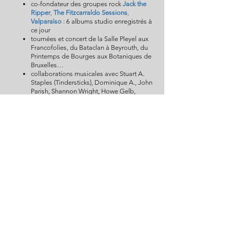
co-fondateur des groupes rock
Jack the
Ripper
,
The Fitzcarraldo Sessions
,
Valparaìso
:
6 albums studio enregistrés à
ce jour
tournées et concert de la Salle Pleyel aux
Francofolies, du Bataclan à Beyrouth, du
Printemps de Bourges aux Botaniques de
Bruxelles…
collaborations musicales avec Stuart A.
Staples (Tindersticks), Dominique A., John
Parish, Shannon Wright, Howe Gelb,
Moriarty, Phoebe Killdeer, Marc Huyghens
(Venus), Calexico, Blaine Reininger
(Tuxedomoon), Craig Walker (Archive),
Mansfield Tya, Syd Matters, Flotation Toy
Warning, Spain, Christine Ott, Frédéric D.
Oberland.
composition de bandes originales pour le
cinéma, documentaire et installations d’art
contemporain.