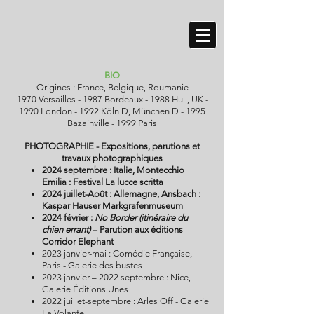
BIO
Origines : France, Belgique, Roumanie
1970 Versailles - 1987 Bordeaux - 1988 Hull, UK -
1990 London - 1992 Köln D, München D - 1995
Bazainville - 1999 Paris
PHOTOGRAPHIE - Expositions, parutions et
travaux photographiques
2024 septembre : Italie, Montecchio
Emilia : Festival La lucce scritta
2024 juillet-Août : Allemagne, Ansbach :
Kaspar Hauser Markgrafenmuseum
2024 février :
No Border (itinéraire du
chien errant)
– Parution aux éditions
Corridor Elephant
2023 janvier-mai : Comédie Française,
Paris - Galerie des bustes
2023 janvier – 2022 septembre : Nice,
Galerie Éditions Unes
2022 juillet-septembre : Arles Off - Galerie
La Volante